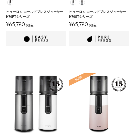
色
色
ジ
ジ
ュ
ュ
ヒューロム コールドプレスジューサー
ヒューロム コールドプレスジューサー
ー
ー
H70FTシリーズ
H70STシリーズ
通
通
サ
サ
¥65,780
¥65,780
オールインワンフィルター
高汎用ストレーナー
常
常
ー
ー
価
価
H70FT
H70ST
格
格
シ
シ
リ
リ
ー
ー
ズ
ズ
ヒ
ヒ
ュ
ュ
ー
ー
ロ
ロ
ム
ム
コ
コ
ー
ー
ル
ル
ド
ド
プ
プ