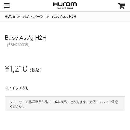
コ
ン
テ
HOME
部品・パーツ
Base Ass'y H2H
ン
ツ
に
Base Ass'y H2H
ス
キ
［5SH260008］
ッ
プ
す
通
¥1,210
る
常
価
格
※スイッチなし
ジューサーの修理専用部品（一般非売品）となります。対応モデルにご注意
ください。