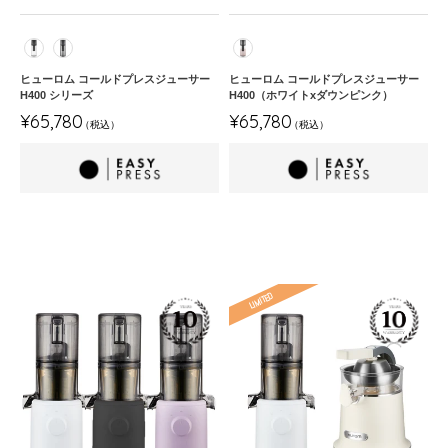
レ
レ
ス
ス
カラー
カラー
ジ
ジ
ュ
ュ
ヒューロム コールドプレスジューサー
ヒューロム コールドプレスジューサー
ー
ー
H400 シリーズ
H400（ホワイトxダウンピンク）
通
通
サ
サ
¥65,780
¥65,780
オールインワンフィルター
オールインワンフィルター
常
常
ー
ー
価
価
H400
H400（ホ
格
格
シ
ワ
リ
イ
ー
ト
ズ
x
ダ
ウ
ヒ
【セ
ン
ュ
ッ
ピ
ー
ト
ン
ロ
商
ク）
ム
品】
コ
ヒ
ー
ュ
ル
ー