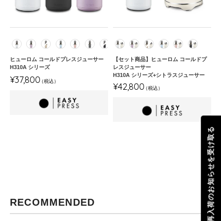
ド
ロ
プ
ム
レ
コ
ス
ー
カラー
カラー
ジ
ル
ュ
ド
ヒューロム コールドプレスジューサー
【セット商品】ヒューロム コールドプ
ー
プ
H310A シリーズ
レスジューサー
H310A シリーズ+シトラスジューサー
通
サ
レ
¥37,800
オールインワンフィルター
通
¥42,800
常
ー
ス
オールインワンフィルター
常
価
H310A
ジ
価
格
シ
ュ
格
リ
ー
再入荷のお知らせを受け取る
ー
サ
ズ
ー
H310A
シ
リ
ー
ズ
RECOMMENDED
+シ
ト