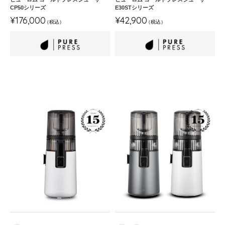
ー
ー
CP50シリーズ
E30STシリーズ
通
通
サ
サ
¥176,000
¥42,900
高汎用ストレーナー
高汎用ストレーナー
常
常
ー
ー
価
価
CP50
E30ST
格
格
シ
シ
リ
リ
メーカー保証 + 延長オプション付
ー
ー
ズ
ズ
ヒ
ヒ
ュ
ュ
ー
ー
ロ
ロ
ム
ム
コ
コ
ー
ー
ル
ル
ド
ド
プ
プ
レ
レ
ス
ス