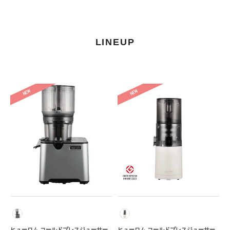
LINEUP
ヒ
ヒ
ュ
ュ
ー
ー
ロ
ロ
ム
ム
コ
コ
ー
ー
ル
ル
ド
ド
プ
プ
レ
レ
ス
ス
カラー
色
ジ
ジ
ュ
ュ
ヒューロム コールドプレスジューサー
ヒューロム コールドプレスジューサー